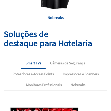
s
Access Points
Soluções de
destaque para Hotelaria
Smart TVs
Câmeras de Segurança
Roteadores e Access Points
Impressoras e Scanners
Monitores Profissionais
Nobreaks