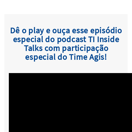
Dê o play e ouça esse episódio
especial do podcast TI Inside
Talks com participação
especial do Time Agis!