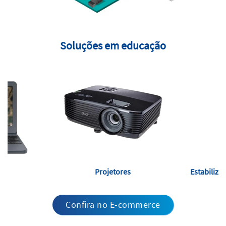
Soluções em educação
s
Projetores
Estabiliza
Confira no E-commerce