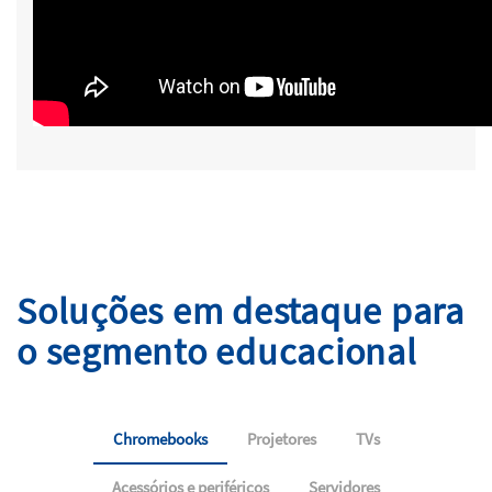
Soluções em destaque para
o segmento educacional
Chromebooks
Projetores
TVs
Acessórios e periféricos
Servidores