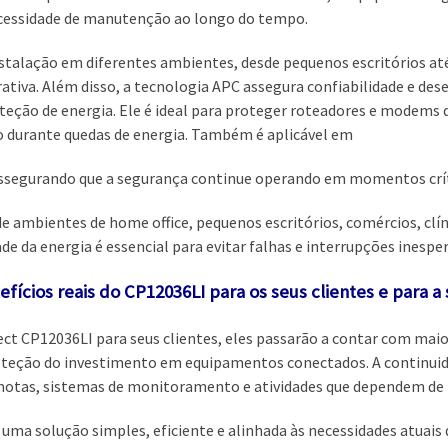
ecessidade de manutenção ao longo do tempo.
nstalação em diferentes ambientes, desde pequenos escritórios at
ativa. Além disso, a tecnologia APC assegura confiabilidade e des
eção de energia. Ele é ideal para proteger roteadores e modems d
durante quedas de energia. Também é aplicável em
assegurando que a segurança continue operando em momentos crít
 ambientes de home office, pequenos escritórios, comércios, clí
de da energia é essencial para evitar falhas e interrupções inespe
efícios reais do CP12036LI para os seus clientes e para a
t CP12036LI para seus clientes, eles passarão a contar com maior
proteção do investimento em equipamentos conectados. A continui
motas, sistemas de monitoramento e atividades que dependem de 
 uma solução simples, eficiente e alinhada às necessidades atuais 