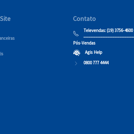
Site
Contato
Televendas: (19) 3756-4600
_____________________
anceiras
Pós-Vendas
Agis Help
is
0800 777 4444