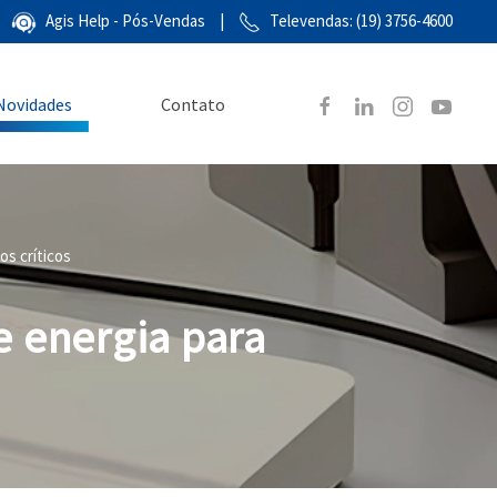
Agis Help - Pós-Vendas
|
Televendas: (19) 3756-4600
Novidades
Contato
os críticos
 energia para