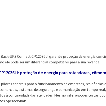
C Back-UPS Connect CP12036LI garante proteção de energia contí
o ele pode ser um diferencial competitivo para a sua revenda.
12036LI: proteção de energia para roteadores, câmeras I
pilares centrais para o funcionamento de empresas, residências e s
omerciais, sistemas de segurança e comunicação em tempo real, 
etos à continuidade das atividades. Mesmo interrupções curtas po
zos operacionais.