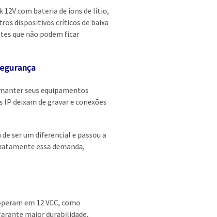
2V com bateria de íons de lítio,
os dispositivos críticos de baixa
entes que não podem ficar
segurança
m manter seus equipamentos
s IP deixam de gravar e conexões
 de ser um diferencial e passou a
 exatamente essa demanda,
 operam em 12 VCC, como
garante maior durabilidade,